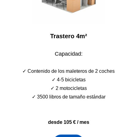
Trastero 4m²
Capacidad:
✓ C
ontenido de los maleteros de 2 coches
✓
4-5 bicicletas
✓
2 motocicletas
✓
3500 libros de tamaño estánda
r
desde 105 € / mes