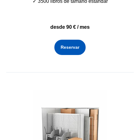
✓
3500 libros de tamaño estánda
r
desde 90 € / mes
Reservar